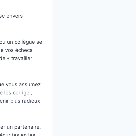
use envers
ou un collègue se
de vos échecs
e « travailler
que vous assumez
 les corriger,
nir plus radieux
er un partenaire.
écurités en les