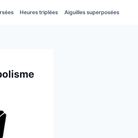
ersées
Heures triplées
Aiguilles superposées
mbolisme