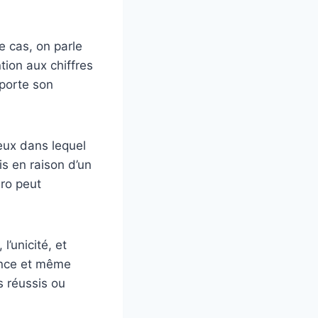
e cas, on parle
tion aux chiffres
 porte son
eux dans lequel
s en raison d’un
éro peut
l’unicité, et
ience et même
s réussis ou