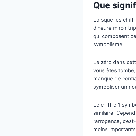
Que signif
Lorsque les chiff
d’heure miroir tri
qui composent cett
symbolisme.
Le zéro dans cett
vous êtes tombé, 
manque de confian
symboliser un nou
Le chiffre 1 symbo
similaire. Cependa
l’arrogance, c’es
moins importants