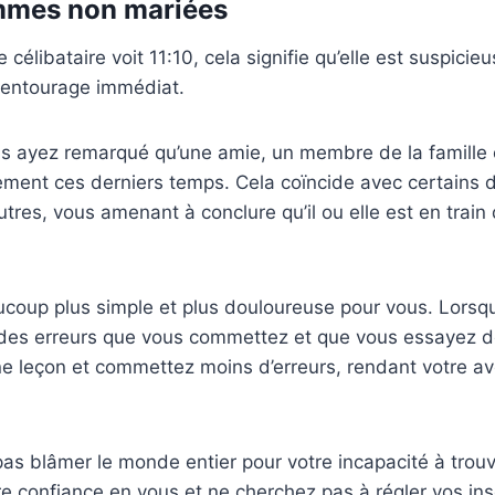
emmes non mariées
élibataire voit 11:10, cela signifie qu’elle est suspicie
 entourage immédiat.
us ayez remarqué qu’une amie, un membre de la famille 
ment ces derniers temps. Cela coïncide avec certains 
res, vous amenant à conclure qu’il ou elle est en train d
aucoup plus simple et plus douloureuse pour vous. Lors
 des erreurs que vous commettez et que vous essayez de
 leçon et commettez moins d’erreurs, rendant votre ave
as blâmer le monde entier pour votre incapacité à trouv
tre confiance en vous et ne cherchez pas à régler vos ins