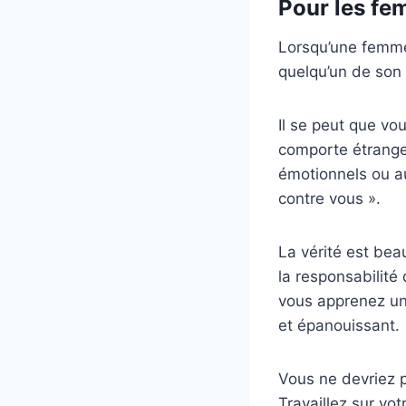
Pour les f
Lorsqu’une femme c
quelqu’un de son
Il se peut que vo
comporte étrange
émotionnels ou aut
contre vous ».
La vérité est be
la responsabilité
vous apprenez une
et épanouissant.
Vous ne devriez p
Travaillez sur vo