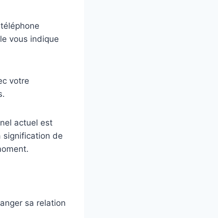
 téléphone
ple vous indique
ec votre
s.
nel actuel est
 signification de
 moment.
danger sa relation