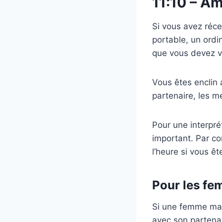
11:10 – A
Si vous avez réc
portable, un ordi
que vous devez vo
Vous êtes enclin 
partenaire, les m
Pour une interprét
important. Par co
l’heure si vous ê
Pour les f
Si une femme marié
avec son partena