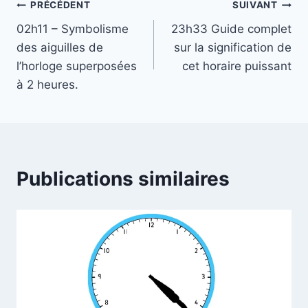
Navigation
PRÉCÉDENT
SUIVANT
02h11 – Symbolisme
23h33 Guide complet
de
des aiguilles de
sur la signification de
l’article
l’horloge superposées
cet horaire puissant
à 2 heures.
Publications similaires