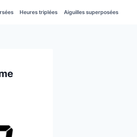
ersées
Heures triplées
Aiguilles superposées
sme