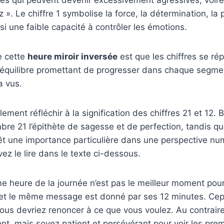
z ». Le chiffre 1 symbolise la force, la détermination, la
ssi une faible capacité à contrôler les émotions.
de cette
heure miroir inversée
est que les chiffres se ré
 équilibre promettant de progresser dans chaque segmen
a vus.
ment réfléchir à la signification des chiffres 21 et 12.
bre 21 l’épithète de sagesse et de perfection, tandis q
êt une importance particulière dans une perspective nu
 le lire dans le texte ci-dessous.
me heure de la journée n’est pas le meilleur moment p
et le même message est donné par ses 12 minutes. Cep
vous devriez renoncer à ce que vous voulez. Au contrair
t, mais soyez patient et persévérant pour voir les prem