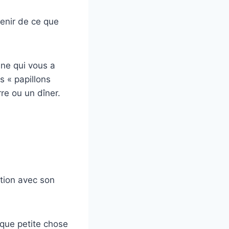
venir de ce que
nne qui vous a
s « papillons
rre ou un dîner.
ation avec son
que petite chose