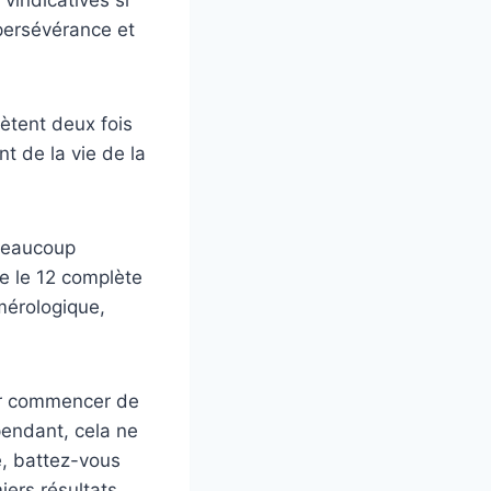
 persévérance et
pètent deux fois
t de la vie de la
 Beaucoup
ue le 12 complète
mérologique,
our commencer de
endant, cela ne
e, battez-vous
iers résultats