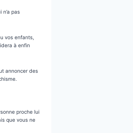
i n’a pas
u vos enfants,
idera à enfin
eut annoncer des
chisme.
ersonne proche lui
is que vous ne