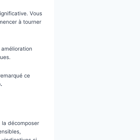
ignificative. Vous
mencer à tourner
 amélioration
ques.
 remarqué ce
.
ns la décomposer
ensibles,
vindicatives si