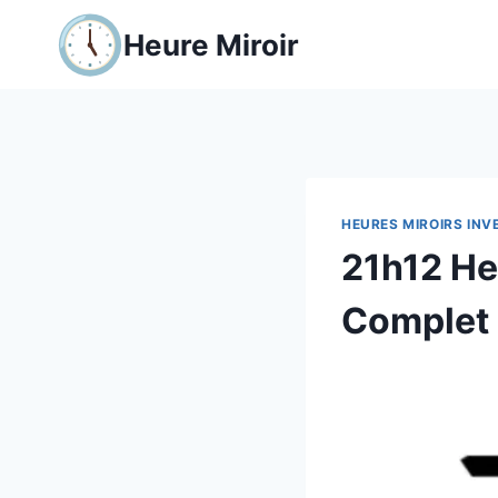
Aller
Heure Miroir
au
contenu
HEURES MIROIRS INV
21h12 He
Complet